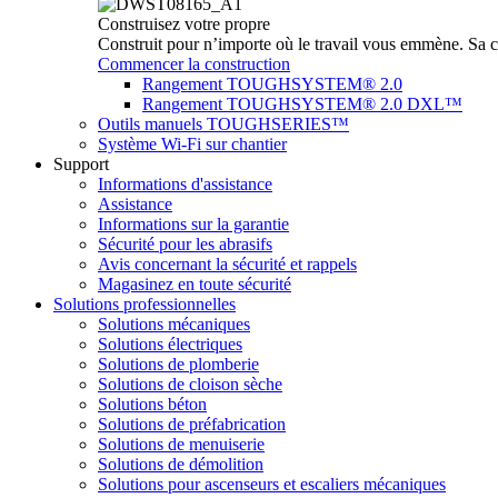
Construisez votre propre
Construit pour n’importe où le travail vous emmène. Sa c
Commencer la construction
Rangement TOUGHSYSTEM® 2.0
Rangement TOUGHSYSTEM® 2.0 DXL™
Outils manuels TOUGHSERIES™
Système Wi-Fi sur chantier
Support
Informations d'assistance
Assistance
Informations sur la garantie
Sécurité pour les abrasifs
Avis concernant la sécurité et rappels
Magasinez en toute sécurité
Solutions professionnelles
Solutions mécaniques
Solutions électriques
Solutions de plomberie
Solutions de cloison sèche
Solutions béton
Solutions de préfabrication
Solutions de menuiserie
Solutions de démolition
Solutions pour ascenseurs et escaliers mécaniques