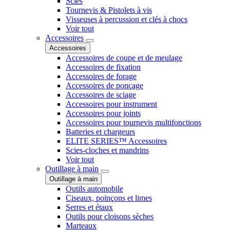
Scies
Tournevis & Pistolets à vis
Visseuses à percussion et clés à chocs
Voir tout
Accessoires
Accessoires
Accessoires de coupe et de meulage
Accessoires de fixation
Accessoires de forage
Accessoires de ponçage
Accessoires de sciage
Accessoires pour instrument
Accessoires pour joints
Accessoires pour tournevis multifonctions
Batteries et chargeurs
ELITE SERIES™ Accessoires
Scies-cloches et mandrins
Voir tout
Outillage à main
Outillage à main
Outils automobile
Ciseaux, poinçons et limes
Serres et étaux
Outils pour cloisons sèches
Marteaux