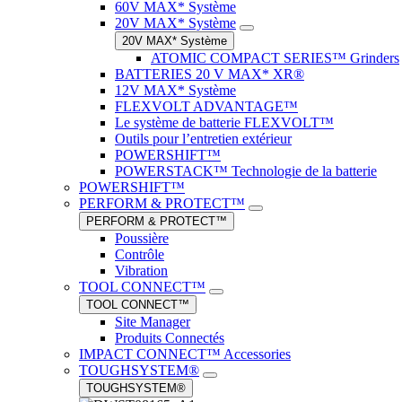
60V MAX* Système
20V MAX* Système
20V MAX* Système
ATOMIC COMPACT SERIES™ Grinders
BATTERIES 20 V MAX* XR®
12V MAX* Système
FLEXVOLT ADVANTAGE™
Le système de batterie FLEXVOLT™
Outils pour l’entretien extérieur
POWERSHIFT™
POWERSTACK™ Technologie de la batterie
POWERSHIFT™
PERFORM & PROTECT™
PERFORM & PROTECT™
Poussière
Contrôle
Vibration
TOOL CONNECT™
TOOL CONNECT™
Site Manager
Produits Connectés
IMPACT CONNECT™ Accessories
TOUGHSYSTEM®
TOUGHSYSTEM®