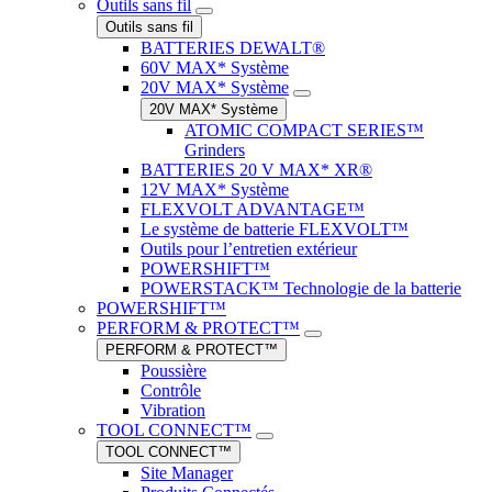
Outils sans fil
Outils sans fil
BATTERIES DEWALT®
60V MAX* Système
20V MAX* Système
20V MAX* Système
ATOMIC COMPACT SERIES™
Grinders
BATTERIES 20 V MAX* XR®
12V MAX* Système
FLEXVOLT ADVANTAGE™
Le système de batterie FLEXVOLT™
Outils pour l’entretien extérieur
POWERSHIFT™
POWERSTACK™ Technologie de la batterie
POWERSHIFT™
PERFORM & PROTECT™
PERFORM & PROTECT™
Poussière
Contrôle
Vibration
TOOL CONNECT™
TOOL CONNECT™
Site Manager