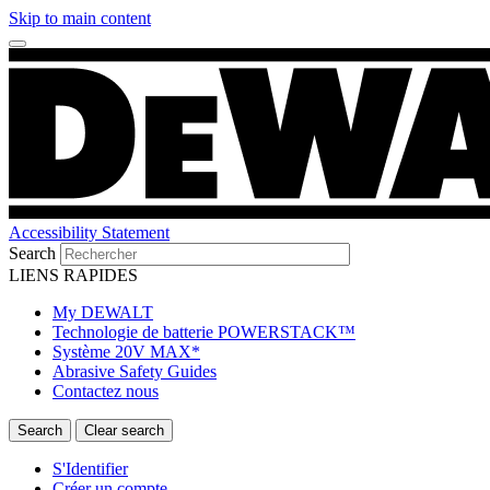
Skip to main content
Accessibility Statement
Search
LIENS RAPIDES
My DEWALT
Technologie de batterie POWERSTACK™
Système 20V MAX*
Abrasive Safety Guides
Contactez nous
S'Identifier
Créer un compte