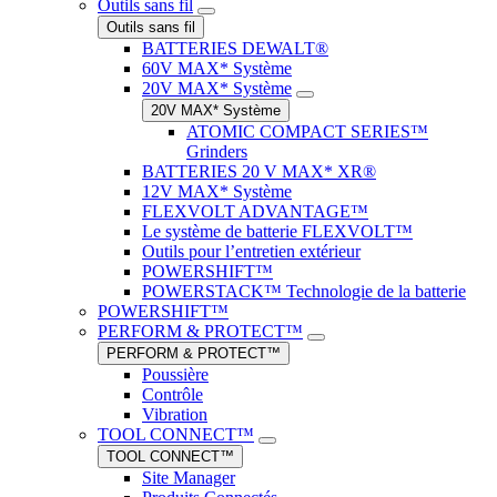
Outils sans fil
Outils sans fil
BATTERIES DEWALT®
60V MAX* Système
20V MAX* Système
20V MAX* Système
ATOMIC COMPACT SERIES™
Grinders
BATTERIES 20 V MAX* XR®
12V MAX* Système
FLEXVOLT ADVANTAGE™
Le système de batterie FLEXVOLT™
Outils pour l’entretien extérieur
POWERSHIFT™
POWERSTACK™ Technologie de la batterie
POWERSHIFT™
PERFORM & PROTECT™
PERFORM & PROTECT™
Poussière
Contrôle
Vibration
TOOL CONNECT™
TOOL CONNECT™
Site Manager