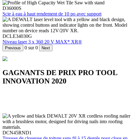
D36000S
Scie à eau à haut rendement de 10 po avec support
DCLE34030G
Niveau laser 3 x 360 20 V MAX* XR®
0
sur
0
Previous
Next
GAGNANTS DE PRIX PRO TOOL
INNOVATION 2020
En 2020, neuf de nos produits issus d’un large éventail d’industries
ont été reconnus pour leurs performances exceptionnelles dans
diverses catégories.
DCN45RND1
Trousse de cloueuse de toiture sans fil à 15 degrés pour clous en