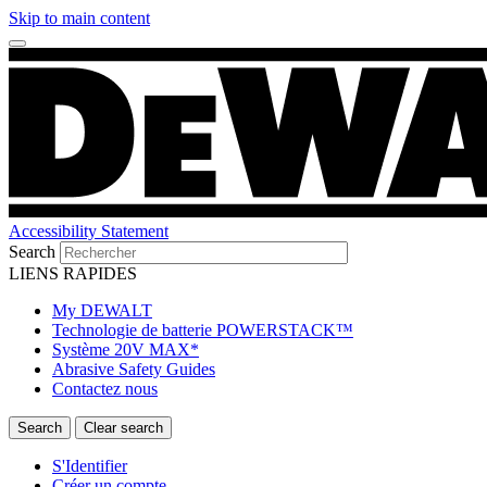
Skip to main content
Accessibility Statement
Search
LIENS RAPIDES
My DEWALT
Technologie de batterie POWERSTACK™
Système 20V MAX*
Abrasive Safety Guides
Contactez nous
S'Identifier
Créer un compte