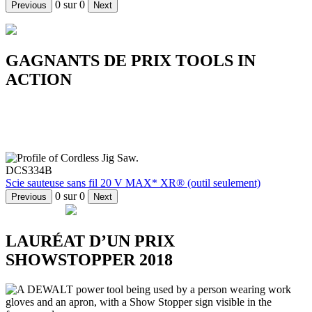
0
sur
0
Previous
Next
GAGNANTS DE PRIX TOOLS IN
ACTION
Le site Web Tools in Action a récompensé plusieurs
outils DEWALT en 2018, notamment notre scie
sauteuse 20 V MAX* et notre scie à onglet FLEXVOLT
®
.
DCS334B
Scie sauteuse sans fil 20 V MAX* XR® (outil seulement)
0
sur
0
Previous
Next
LAURÉAT D’UN PRIX
SHOWSTOPPER 2018