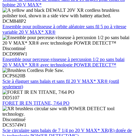
bobine 20 V MAX*
DCM848P2
Ensemble pour polisseuse à orbite aléatoire sans fil 5 po à vitesse
variable 20 V MAX* XR®
Discontinué
DCD998W1
Ensemble pour perceuse-visseuse à percussion 1/2 po sans balai
20 V MAX* XR® avec technologie POWER DETECT™
DCPS620B
Scie à élaguer sans balais et sans fil 20 V MAX* XR® (outil
seulement)
DD5107
FORET IR EN TITANE, 7/64 PO
Discontinué
DCS574W1
Scie circulaire sans balais de 7 1/4 po 20 V MAX* XR(R) dotée de
la technologie POWER DETECT(MC)