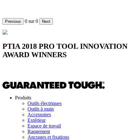
In 2019 we were awarded 21 innovation awards for products
developed across several different industries.
0
sur
0
Previous
Next
PTIA 2018 PRO TOOL INNOVATION
AWARD WINNERS
From hand tools and storage to our Jobsite WiFi Access Point, we
were awarded 9 PTIA awards in 2018.
Produits
Outils électriques
Outils à main
Accessoires
Extérieur
Espace de travail
Rangement
Ancrages et fixations