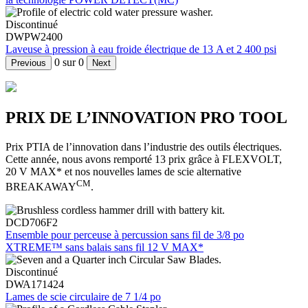
Discontinué
DWPW2400
Laveuse à pression à eau froide électrique de 13 A et 2 400 psi
0
sur
0
Previous
Next
PRIX DE L’INNOVATION PRO TOOL
Prix PTIA de l’innovation dans l’industrie des outils électriques.
Cette année, nous avons remporté 13 prix grâce à FLEXVOLT,
20 V MAX* et nos nouvelles lames de scie alternative
CM
BREAKAWAY
.
DCD706F2
Ensemble pour perceuse à percussion sans fil de 3/8 po
XTREME™ sans balais sans fil 12 V MAX*
Discontinué
DWA171424
Lames de scie circulaire de 7 1/4 po