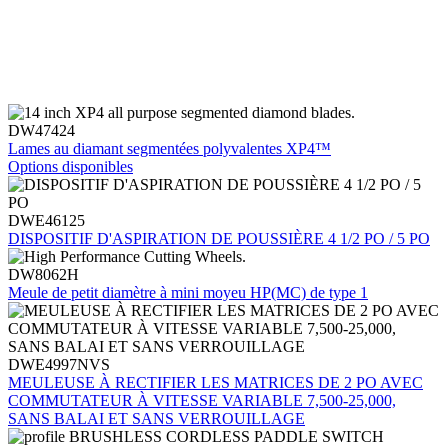
L’innovation est la pierre angulaire de chaque produit que nous
développons. Cette année, nous avons remporté 26 prix
d’innovation dans un large éventail de catégories, notamment celles
des outils manuels, des outils électriques, des accessoires et bien
d’autres.
DW47424
Lames au diamant segmentées polyvalentes XP4™
Options disponibles
DWE46125
DISPOSITIF D'ASPIRATION DE POUSSIÈRE 4 1/2 PO / 5 PO
DW8062H
Meule de petit diamètre à mini moyeu HP(MC) de type 1
DWE4997NVS
MEULEUSE À RECTIFIER LES MATRICES DE 2 PO AVEC
COMMUTATEUR À VITESSE VARIABLE 7,500-25,000,
SANS BALAI ET SANS VERROUILLAGE