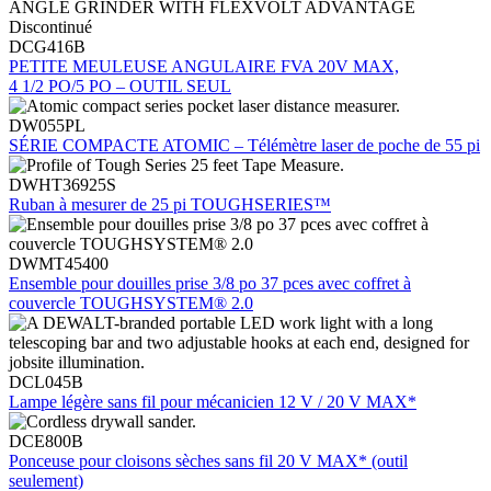
Discontinué
DCG416B
PETITE MEULEUSE ANGULAIRE FVA 20V MAX,
4 1/2 PO/5 PO – OUTIL SEUL
DW055PL
SÉRIE COMPACTE ATOMIC – Télémètre laser de poche de 55 pi
DWHT36925S
Ruban à mesurer de 25 pi TOUGHSERIES™
DWMT45400
Ensemble pour douilles prise 3/8 po 37 pces avec coffret à
couvercle TOUGHSYSTEM® 2.0
DCL045B
Lampe légère sans fil pour mécanicien 12 V / 20 V MAX*
DCE800B
Ponceuse pour cloisons sèches sans fil 20 V MAX* (outil
seulement)