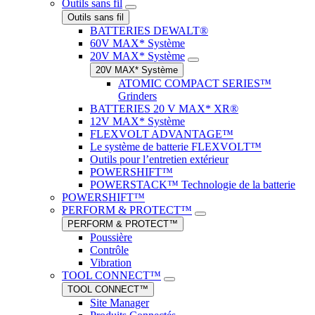
Outils sans fil
Outils sans fil
BATTERIES DEWALT®
60V MAX* Système
20V MAX* Système
20V MAX* Système
ATOMIC COMPACT SERIES™
Grinders
BATTERIES 20 V MAX* XR®
12V MAX* Système
FLEXVOLT ADVANTAGE™
Le système de batterie FLEXVOLT™
Outils pour l’entretien extérieur
POWERSHIFT™
POWERSTACK™ Technologie de la batterie
POWERSHIFT™
PERFORM & PROTECT™
PERFORM & PROTECT™
Poussière
Contrôle
Vibration
TOOL CONNECT™
TOOL CONNECT™
Site Manager