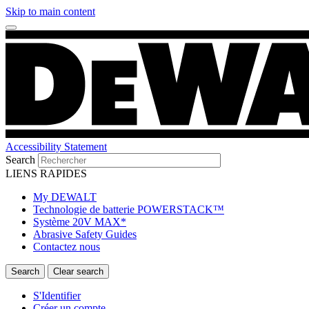
Skip to main content
Accessibility Statement
Search
LIENS RAPIDES
My DEWALT
Technologie de batterie POWERSTACK™
Système 20V MAX*
Abrasive Safety Guides
Contactez nous
S'Identifier
Créer un compte