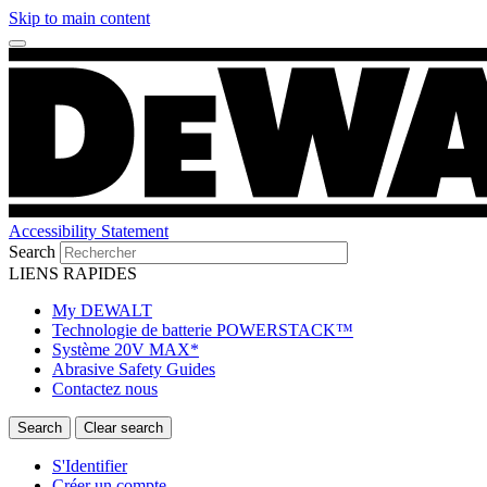
Skip to main content
Accessibility Statement
Search
LIENS RAPIDES
My DEWALT
Technologie de batterie POWERSTACK™
Système 20V MAX*
Abrasive Safety Guides
Contactez nous
S'Identifier
Créer un compte