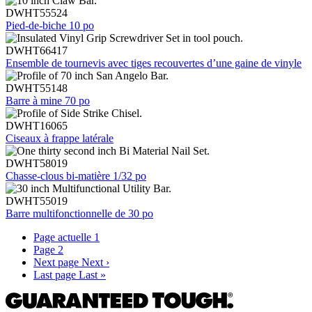
DWHT55524
Pied-de-biche 10 po
DWHT66417
Ensemble de tournevis avec tiges recouvertes d’une gaine de vinyle
DWHT55148
Barre à mine 70 po
DWHT16065
Ciseaux à frappe latérale
DWHT58019
Chasse-clous bi-matière 1/32 po
DWHT55019
Barre multifonctionnelle de 30 po
Page actuelle
1
Page
2
Next page
Next ›
Last page
Last »