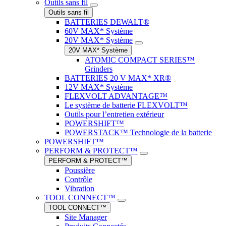
Outils sans fil
Outils sans fil
BATTERIES DEWALT®
60V MAX* Système
20V MAX* Système
20V MAX* Système
ATOMIC COMPACT SERIES™
Grinders
BATTERIES 20 V MAX* XR®
12V MAX* Système
FLEXVOLT ADVANTAGE™
Le système de batterie FLEXVOLT™
Outils pour l’entretien extérieur
POWERSHIFT™
POWERSTACK™ Technologie de la batterie
POWERSHIFT™
PERFORM & PROTECT™
PERFORM & PROTECT™
Poussière
Contrôle
Vibration
TOOL CONNECT™
TOOL CONNECT™
Site Manager