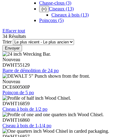
Chasse-clous
(3)
Ciseaux
(13)
(+)
Ciseaux à bois
(13)
Poinçons
(5)
Effacer tout
34 Résultats
Trier
Nouveau
DWHT55129
Barre de démolition de 24 po
Nouveau
DCE600500P
Poinçon de 5 po
DWHT16859
Ciseau à bois de 1/2 po
DWHT16860
Ciseau à bois de 1-1/4 po
DWHT16857