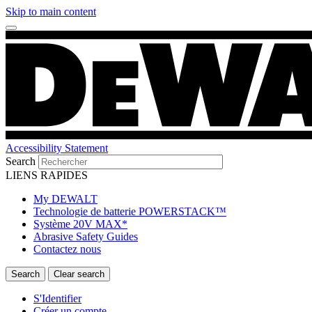
Skip to main content
Accessibility Statement
Search
LIENS RAPIDES
My DEWALT
Technologie de batterie POWERSTACK™
Système 20V MAX*
Abrasive Safety Guides
Contactez nous
S'Identifier
Créer un compte