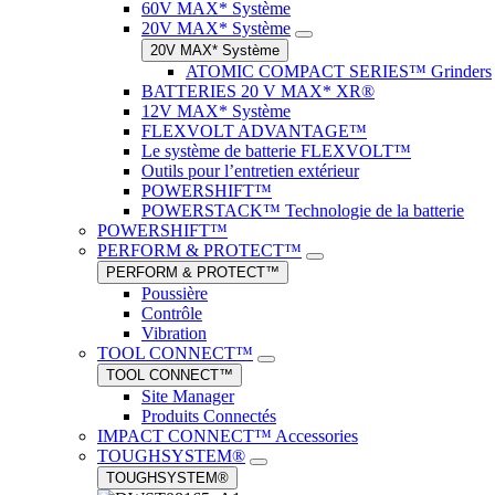
60V MAX* Système
20V MAX* Système
20V MAX* Système
ATOMIC COMPACT SERIES™ Grinders
BATTERIES 20 V MAX* XR®
12V MAX* Système
FLEXVOLT ADVANTAGE™
Le système de batterie FLEXVOLT™
Outils pour l’entretien extérieur
POWERSHIFT™
POWERSTACK™ Technologie de la batterie
POWERSHIFT™
PERFORM & PROTECT™
PERFORM & PROTECT™
Poussière
Contrôle
Vibration
TOOL CONNECT™
TOOL CONNECT™
Site Manager
Produits Connectés
IMPACT CONNECT™ Accessories
TOUGHSYSTEM®
TOUGHSYSTEM®