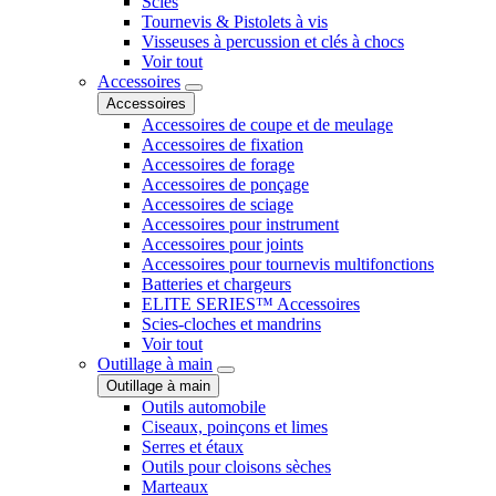
Scies
Tournevis & Pistolets à vis
Visseuses à percussion et clés à chocs
Voir tout
Accessoires
Accessoires
Accessoires de coupe et de meulage
Accessoires de fixation
Accessoires de forage
Accessoires de ponçage
Accessoires de sciage
Accessoires pour instrument
Accessoires pour joints
Accessoires pour tournevis multifonctions
Batteries et chargeurs
ELITE SERIES™ Accessoires
Scies-cloches et mandrins
Voir tout
Outillage à main
Outillage à main
Outils automobile
Ciseaux, poinçons et limes
Serres et étaux
Outils pour cloisons sèches
Marteaux