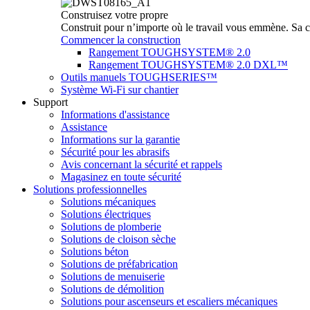
Construisez votre propre
Construit pour n’importe où le travail vous emmène. Sa c
Commencer la construction
Rangement TOUGHSYSTEM® 2.0
Rangement TOUGHSYSTEM® 2.0 DXL™
Outils manuels TOUGHSERIES™
Système Wi-Fi sur chantier
Support
Informations d'assistance
Assistance
Informations sur la garantie
Sécurité pour les abrasifs
Avis concernant la sécurité et rappels
Magasinez en toute sécurité
Solutions professionnelles
Solutions mécaniques
Solutions électriques
Solutions de plomberie
Solutions de cloison sèche
Solutions béton
Solutions de préfabrication
Solutions de menuiserie
Solutions de démolition
Solutions pour ascenseurs et escaliers mécaniques