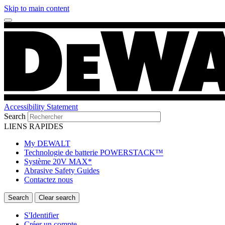
Skip to main content
Accessibility Statement
Search
LIENS RAPIDES
My DEWALT
Technologie de batterie POWERSTACK™
Système 20V MAX*
Abrasive Safety Guides
Contactez nous
S'Identifier
Créer un compte