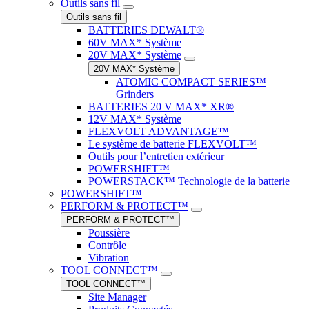
Outils sans fil
Outils sans fil
BATTERIES DEWALT®
60V MAX* Système
20V MAX* Système
20V MAX* Système
ATOMIC COMPACT SERIES™
Grinders
BATTERIES 20 V MAX* XR®
12V MAX* Système
FLEXVOLT ADVANTAGE™
Le système de batterie FLEXVOLT™
Outils pour l’entretien extérieur
POWERSHIFT™
POWERSTACK™ Technologie de la batterie
POWERSHIFT™
PERFORM & PROTECT™
PERFORM & PROTECT™
Poussière
Contrôle
Vibration
TOOL CONNECT™
TOOL CONNECT™
Site Manager