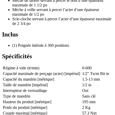
Mèche de tarière servant à percer le bois d’une épaisseur
maximale de 1 1/2 po
Mèche à vrille servant à percer l’acier d’une épaisseur
maximale de 1/2 po
Scie-cloche servant à percer l’acier d’une épaisseur maximale
de 2 3/4 po
Inclus
(1) Poignée latérale à 360 positions
Spécificités
Régime à vide (tr/min)
0-600
Capacité maximale de perçage (acier) [impérial]
1/2" Twist Bit in
Capacité du mandrin [métrique]
1.5-13 mm
Taille de mandrin [impérial]
1/2 in
Interrupteur de verrouillage
Oui
Type de mandrin
Sans clé
Hauteur du produit [métrique]
195 mm
Poids du produit [métrique]
2 Kg
Couple maximal [métrique]
57.3 Nm