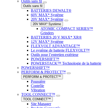
Outils sans fil
Outils sans fil
BATTERIES DEWALT®
60V MAX* Système
20V MAX* Système
20V MAX* Système
ATOMIC COMPACT SERIES™
Grinders
BATTERIES 20 V MAX* XR®
12V MAX* Système
FLEXVOLT ADVANTAGE™
Le système de batterie FLEXVOLT™
Outils pour l’entretien extérieur
POWERSHIFT™
POWERSTACK™ Technologie de la batterie
POWERSHIFT™
PERFORM & PROTECT™
PERFORM & PROTECT™
Poussière
Contrôle
Vibration
TOOL CONNECT™
TOOL CONNECT™
Site Manager