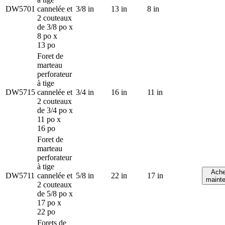
DW5701
cannelée et
3/8 in
13 in
8 in
2 couteaux
de 3/8 po x
8 po x
13 po
Foret de
marteau
perforateur
à tige
DW5715
cannelée et
3/4 in
16 in
11 in
2 couteaux
de 3/4 po x
11 po x
16 po
Foret de
marteau
perforateur
à tige
Ache
DW5711
cannelée et
5/8 in
22 in
17 in
maint
2 couteaux
de 5/8 po x
17 po x
22 po
Forets de