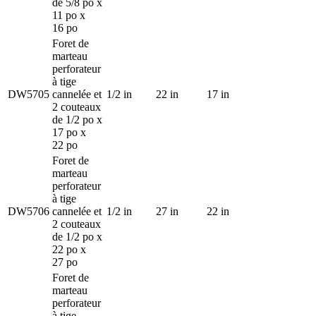
de 5/8 po x
11 po x
16 po
Foret de
marteau
perforateur
à tige
DW5705
cannelée et
1/2 in
22 in
17 in
2 couteaux
de 1/2 po x
17 po x
22 po
Foret de
marteau
perforateur
à tige
DW5706
cannelée et
1/2 in
27 in
22 in
2 couteaux
de 1/2 po x
22 po x
27 po
Foret de
marteau
perforateur
à tige