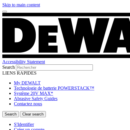
Skip to main content
Accessibility Statement
Search
LIENS RAPIDES
My DEWALT
Technologie de batterie POWERSTACK™
Système 20V MAX*
Abrasive Safety Guides
Contactez nous
S'Identifier
Créer un compte