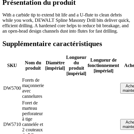
Présentation du produit
With a carbide tip to extend bit life and a U-flute to clean debris
while you work, DEWALT Spline Masonry Drill bits deliver quick,
efficient drilling. A hardened core helps to reduce bit breakage, and
an open-head design channels dust into flutes for fast drilling.
Supplémentaire caractéristiques
Longueur
Longueur de
Nom du
Diamètre
du
SKU
fonctionnement
Ache
produit
[impérial]
produit
[impérial]
[impérial]
Forets de
maçonnerie
Ache
DW5700
avec
maint
cannelures
Foret de
marteau
perforateur
à tige
Ache
DW5710
cannelée et
maint
2 couteaux