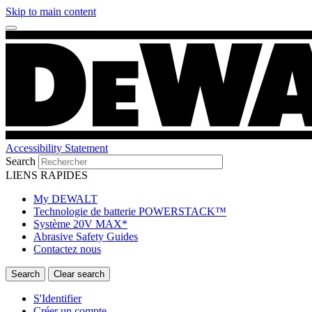
Skip to main content
Accessibility Statement
Search
LIENS RAPIDES
My DEWALT
Technologie de batterie POWERSTACK™
Système 20V MAX*
Abrasive Safety Guides
Contactez nous
S'Identifier
Créer un compte