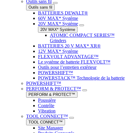
Outils sans fil
Outils sans fil
BATTERIES DEWALT®
60V MAX* Système
20V MAX* Système
20V MAX* Système
ATOMIC COMPACT SERIES™
Grinders
BATTERIES 20 V MAX* XR®
12V MAX* Système
FLEXVOLT ADVANTAGE™
Le système de batterie FLEXVOLT™
Outils pour l’entretien extérieur
POWERSHIFT™
POWERSTACK™ Technologie de la batterie
POWERSHIFT™
PERFORM & PROTECT™
PERFORM & PROTECT™
Poussière
Contrôle
Vibration
TOOL CONNECT™
TOOL CONNECT™
Site Manager