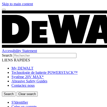
Skip to main content
Accessibility Statement
Search
LIENS RAPIDES
My DEWALT
Technologie de batterie POWERSTACK™
Système 20V MAX*
Abrasive Safety Guides
Contactez nous
S'Identifier
Créer un compte