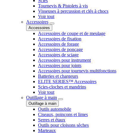
Scies
Tournevis & Pistolets à vis
Visseuses à percussion et clés à chocs
Voir tout
Accessoires
Accessoires
Accessoires de coupe et de meulage
Accessoires de fixation
Accessoires de forage
Accessoires de ponçage
Accessoires de sciage
Accessoires pour instrument
Accessoires pour joints
Accessoires pour tournevis multifonctions
Batteries et chargeurs
ELITE SERIES™ Accessoires
Scies-cloches et mandrins
Voir tout
Outillage à main
Outillage à main
Outils automobile
Ciseaux, poinçons et limes
Serres et étaux
Outils pour cloisons sèches
Marteaux