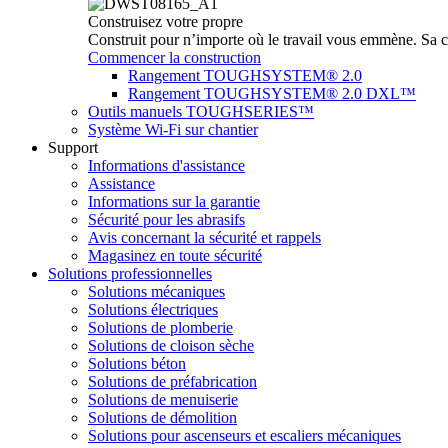
Construisez votre propre
Construit pour n’importe où le travail vous emmène. Sa c
Commencer la construction
Rangement TOUGHSYSTEM® 2.0
Rangement TOUGHSYSTEM® 2.0 DXL™
Outils manuels TOUGHSERIES™
Système Wi-Fi sur chantier
Support
Informations d'assistance
Assistance
Informations sur la garantie
Sécurité pour les abrasifs
Avis concernant la sécurité et rappels
Magasinez en toute sécurité
Solutions professionnelles
Solutions mécaniques
Solutions électriques
Solutions de plomberie
Solutions de cloison sèche
Solutions béton
Solutions de préfabrication
Solutions de menuiserie
Solutions de démolition
Solutions pour ascenseurs et escaliers mécaniques