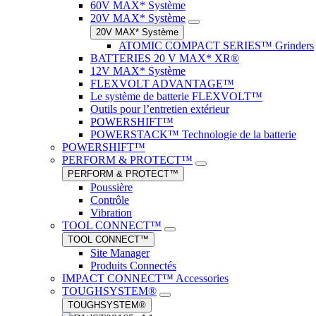
60V MAX* Système
20V MAX* Système
20V MAX* Système
ATOMIC COMPACT SERIES™ Grinders
BATTERIES 20 V MAX* XR®
12V MAX* Système
FLEXVOLT ADVANTAGE™
Le système de batterie FLEXVOLT™
Outils pour l’entretien extérieur
POWERSHIFT™
POWERSTACK™ Technologie de la batterie
POWERSHIFT™
PERFORM & PROTECT™
PERFORM & PROTECT™
Poussière
Contrôle
Vibration
TOOL CONNECT™
TOOL CONNECT™
Site Manager
Produits Connectés
IMPACT CONNECT™ Accessories
TOUGHSYSTEM®
TOUGHSYSTEM®