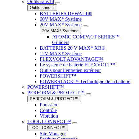
Outils sans fil
Outils sans fil
BATTERIES DEWALT®
60V MAX* Système
20V MAX* Système
20V MAX* Système
ATOMIC COMPACT SERIES™
Grinders
BATTERIES 20 V MAX* XR®
12V MAX* Système
FLEXVOLT ADVANTAGE™
Le système de batterie FLEXVOLT™
Outils pour l’entretien extérieur
POWERSHIFT™
POWERSTACK™ Technologie de la batterie
POWERSHIFT™
PERFORM & PROTECT™
PERFORM & PROTECT™
Poussière
Contrôle
Vibration
TOOL CONNECT™
TOOL CONNECT™
Site Manager