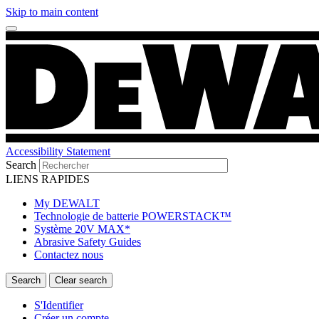
Skip to main content
Accessibility Statement
Search
LIENS RAPIDES
My DEWALT
Technologie de batterie POWERSTACK™
Système 20V MAX*
Abrasive Safety Guides
Contactez nous
S'Identifier
Créer un compte