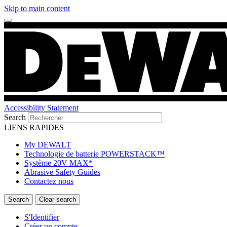
Skip to main content
Accessibility Statement
Search
LIENS RAPIDES
My DEWALT
Technologie de batterie POWERSTACK™
Système 20V MAX*
Abrasive Safety Guides
Contactez nous
S'Identifier
Créer un compte