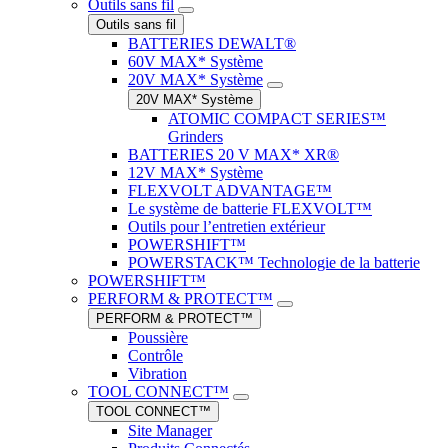
Outils sans fil
Outils sans fil
BATTERIES DEWALT®
60V MAX* Système
20V MAX* Système
20V MAX* Système
ATOMIC COMPACT SERIES™
Grinders
BATTERIES 20 V MAX* XR®
12V MAX* Système
FLEXVOLT ADVANTAGE™
Le système de batterie FLEXVOLT™
Outils pour l’entretien extérieur
POWERSHIFT™
POWERSTACK™ Technologie de la batterie
POWERSHIFT™
PERFORM & PROTECT™
PERFORM & PROTECT™
Poussière
Contrôle
Vibration
TOOL CONNECT™
TOOL CONNECT™
Site Manager