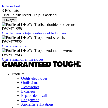
Effacer tout
3 Résultats
Trier
DWMT19581
Clés fermées à tige coudée double 12 pans
DWMT75221
Clés à mâchoires
DWMT75431
Clés à mâchoires métriques
Produits
Outils électriques
Outils à main
Accessoires
Extérieur
Espace de travail
Rangement
Ancrages et fixations