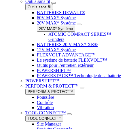
Outils sans fil
Outils sans fil
BATTERIES DEWALT®
60V MAX* Système
20V MAX* Système
20V MAX* Système
ATOMIC COMPACT SERIES™
Grinders
BATTERIES 20 V MAX* XR®
12V MAX* Système
FLEXVOLT ADVANTAGE™
Le système de batterie FLEXVOLT™
Outils pour l’entretien extérieur
POWERSHIFT™
POWERSTACK™ Technologie de la batterie
POWERSHIFT™
PERFORM & PROTECT™
PERFORM & PROTECT™
Poussière
Contrôle
Vibration
TOOL CONNECT™
TOOL CONNECT™
Site Manager