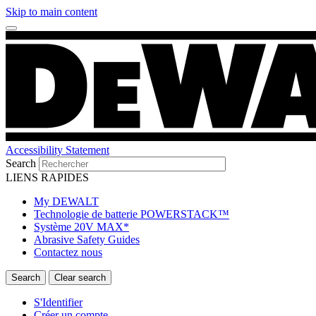
Skip to main content
Accessibility Statement
Search
LIENS RAPIDES
My DEWALT
Technologie de batterie POWERSTACK™
Système 20V MAX*
Abrasive Safety Guides
Contactez nous
S'Identifier
Créer un compte